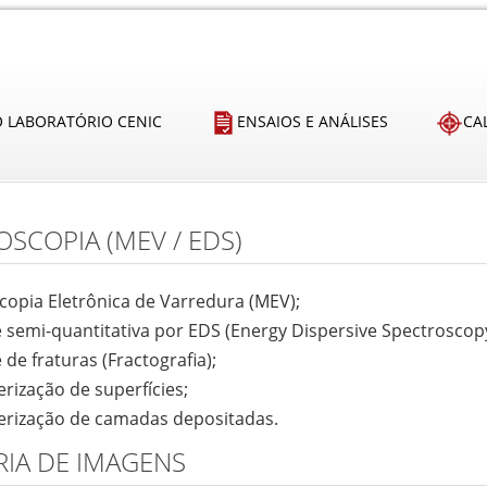
O LABORATÓRIO CENIC
ENSAIOS E ANÁLISES
CA
OSCOPIA (MEV / EDS)
copia Eletrônica de Varredura (MEV);
e semi-quantitativa por EDS (Energy Dispersive Spectroscopy
e de fraturas (Fractografia);
erização de superfícies;
terização de camadas depositadas.
RIA DE IMAGENS