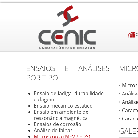
ENSAIOS E ANÁLISES
MICR
POR TIPO
• Micros
Ensaio de fadiga, durabilidade,
• Anális
ciclagem
• Anális
Ensaio mecânico estático
• Caract
Ensaio em ambiente de
ressonância magnética
• Carac
Ensaios de corrosão
GALE
Análise de falhas
Microscopia (MEV / EDS)