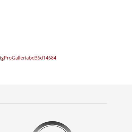
sigProGalleriabd36d14684