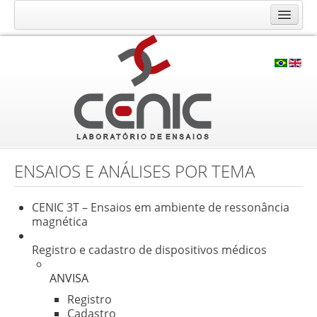
O Laboratório CENIC
Histórico
Qualidade
Infraestrutura
Ensaios e Análises
Calibração RBC
ENSAIOS E ANÁLISES POR TEMA
Consultoria e Cursos
CENIC 3T – Ensaios em ambiente de ressonância
Contato
magnética
Solicite seu orçamento
Registro e cadastro de dispositivos médicos
Fale Conosco
ANVISA
Trabalhe Conosco
Registro
Localização
Cadastro