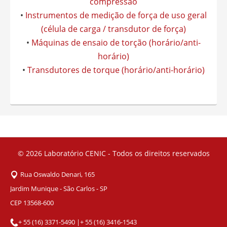
compressão
•
Instrumentos de medição de força de uso geral
(célula de carga / transdutor de força)
•
Máquinas de ensaio de torção (horário/anti-
horário)
•
Transdutores de torque (horário/anti-horário)
© 2026
Laboratório CENIC - Todos os direitos reservados
Rua Oswaldo Denari, 165
Jardim Munique - São Carlos - SP
CEP 13568-600
+ 55 (16) 3371-5490
|
+ 55 (16) 3416-1543