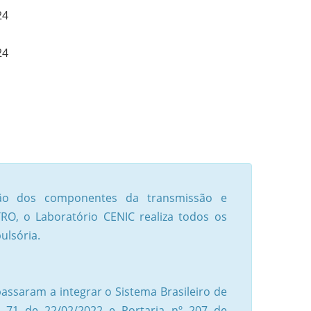
24
24
ação dos componentes da transmissão e
O, o Laboratório CENIC realiza todos os
ulsória.
assaram a integrar o Sistema Brasileiro de
 71 de 22/02/2022 e Portaria nº 207 de