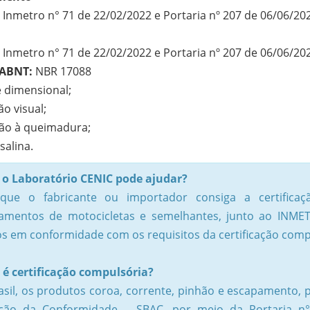
 Inmetro n° 71 de 22/02/2022 e Portaria nº 207 de 06/06/20
 Inmetro n° 71 de 22/02/2022 e Portaria nº 207 de 06/06/20
ABNT:
NBR 17088
e dimensional;
ão visual;
ção à queimadura;
salina.
o Laboratório CENIC pode ajudar?
que o fabricante ou importador consiga a certific
amentos de motocicletas e semelhantes, junto ao INMETR
os em conformidade com os requisitos da certificação comp
 é certificação compulsória?
asil, os produtos coroa, corrente, pinhão e escapamento, p
ação da Conformidade – SBAC, por meio da Portaria n°