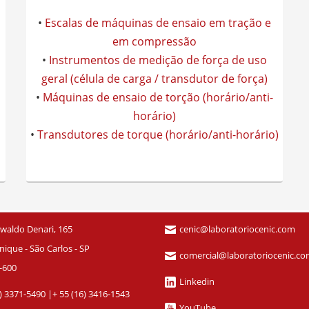
•
Escalas de máquinas de ensaio em tração e
em compressão
•
Instrumentos de medição de força de uso
geral (célula de carga / transdutor de força)
•
Máquinas de ensaio de torção (horário/anti-
horário)
•
Transdutores de torque (horário/anti-horário)
waldo Denari, 165
cenic@laboratoriocenic.com
ique - São Carlos - SP
comercial@laboratoriocenic.c
-600
Linkedin
6) 3371-5490
|
+ 55 (16) 3416-1543
YouTube