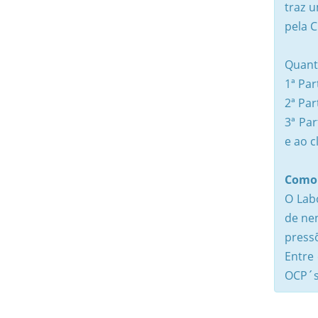
traz u
pela C
Quant
1ª Par
2ª Par
3ª Pa
e ao c
Como 
O Lab
de nen
press
Entre
OCP´s