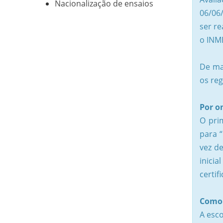
Nacionalização de ensaios
06/06
ser r
o INM
De ma
os re
Por o
O pri
para 
vez de
inici
certif
Como 
A esc