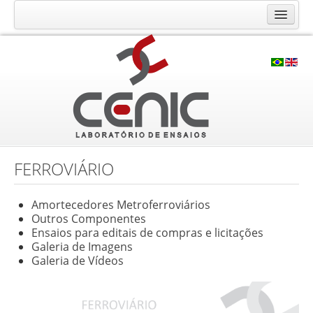
O Laboratório CENIC
Histórico
Qualidade
Infraestrutura
Ensaios e Análises
Calibração RBC
FERROVIÁRIO
Consultoria e Cursos
Amortecedores Metroferroviários
Contato
Outros Componentes
Ensaios para editais de compras e licitações
Solicite seu orçamento
Galeria de Imagens
Fale Conosco
Galeria de Vídeos
Trabalhe Conosco
Localização