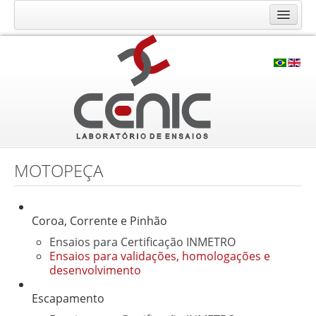
O Laboratório CENIC
Histórico
Qualidade
Infraestrutura
Ensaios e Análises
Calibração RBC
MOTOPEÇA
Consultoria e Cursos
Contato
Coroa, Corrente e Pinhão
Solicite seu orçamento
Ensaios para Certificação INMETRO
Ensaios para validações, homologações e
Fale Conosco
desenvolvimento
Trabalhe Conosco
Escapamento
Localização