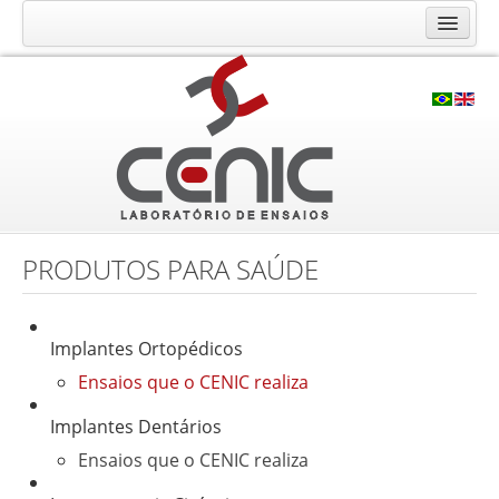
O Laboratório CENIC
Histórico
Qualidade
Infraestrutura
Ensaios e Análises
Calibração RBC
PRODUTOS PARA SAÚDE
Consultoria e Cursos
Contato
Implantes Ortopédicos
Solicite seu orçamento
Ensaios que o CENIC realiza
Fale Conosco
Implantes Dentários
Trabalhe Conosco
Ensaios que o CENIC realiza
Localização